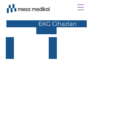
EKG Cihazları
CARDİCO 1215
CARDİCO 306
EKG
EKG
CİHAZI
CİHAZI